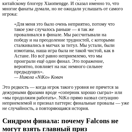
китайскому блогеру Xiaomengge. И сказал именно то, что
многие фанаты думали, но не ожидали услышать от самого
игрока:
«Для меня это было очень неприятно, потому что
такое уже случалось раньше — я так же
проваливался в финале. Мы рассчитывали на
победу и на преодоление трудностей, с которыми
сталкивались в матчах за титул. Мы устали, были
измотаны, наша игра была не такой чистой, как в
Астане. Но всё равно неприемлемо, что мы
проиграли ещё один финал. Это поражение,
вероятно, повлияет на нас немного сильнее
предыдущих».
— Никола «NiKo» Ковач
Это редкость — когда игрок такого уровня не прячется за
дежурными фразами вроде «соперник хорошо сыграл» или
«мы продолжим работать». NiKo прямо назвал ситуацию
неприемлемой и признал паттерн: финальные провалы — уже
не случайность, а повторяющаяся история.
Синдром финала: почему Falcons не
могут взять главный приз