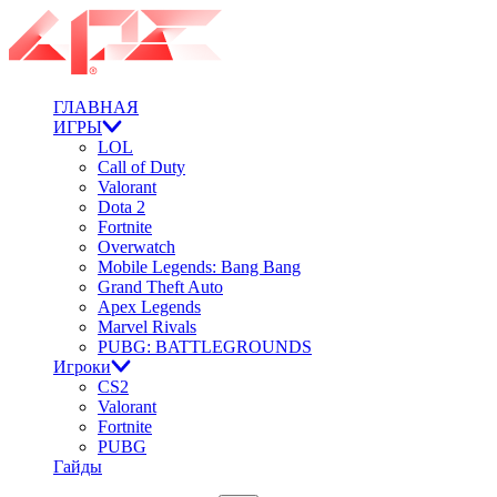
ГЛАВНАЯ
ИГРЫ
LOL
Call of Duty
Valorant
Dota 2
Fortnite
Overwatch
Mobile Legends: Bang Bang
Grand Theft Auto
Apex Legends
Marvel Rivals
PUBG: BATTLEGROUNDS
Игроки
CS2
Valorant
Fortnite
PUBG
Гайды