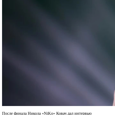
После финала Никола «NiKo» Ковач дал интервью