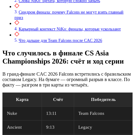
Слова NiKo: цитата, которую сложно забыть
Синдром финала: почему Falcons не могут взять главный
приз
Карьерный контекст NiKo: финалы, которые ускользают
Что дальше для Team Falcons после CAC 2026
Что случилось в финале CS Asia
Championships 2026: счёт и ход серии
В гранд-финале CAC 2026 Falcons встретились с бразильским
составом Legacy. На бумаге — огромный разрыв в классе. По
факту — разгром в три карты из четырёх.
Карта
Счёт
Победитель
Nuke
13:11
Team Falcons
Ancient
9:13
Legacy