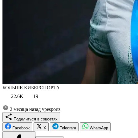
БОЛЬШЕ КИБЕРСПОРТА
22.6K
19
2 месяца назад
vpesports
Поделиться в соцсетях
Facebook
X
Telegram
WhatsApp