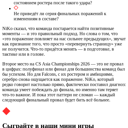
состоянием ростера после такого удара?
Не приведёт ли серия финальных поражений к
изменениям в составе?
NiKo сказал, что команда постарается найти позитивные
моменты — и это правильный подход. Но слова о том, что
«это поражение повлияет на нас сильнее предыдущих», звучат
как признание того, что просто «перевернуть страницу» уже
не получится. Что-то придётся менять — в подготовке, в
тактике или в голове.
Второе место на CS Asia Championships 2026 — это не провал
в цифрах: полуфинал или финал для большинства команд был
бы успехом. Но для Falcons, с их ростером и амбициями,
серебро снова ощущается как поражение. NiKo, который
редко говорит настолько прямо, фактически поставил диагноз:
команда умеет побеждать до финала, но именно там теряет
что-то важное. И пока этот паттерн не сломан — каждый
следующий финальный провал будет бить всё больнее.
Сыграйте в наши мини игры