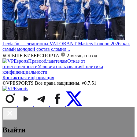
Leviatán — чемпионы VALORANT Masters London 2026: как
самый молодой состав сломил...
БОЛЬШЕ КИБЕРСПОРТА
2 месяца назад
Правообладателям
Отказ от
ответственности
Условия пользования
Политика
конфиденциальности
Контактная информация
©VPESPORTS Все права защищены. v0.7.51
Выйти