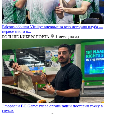
Falcons обошли Vitality: впервые за всю историю клуба —
первое место в...
БОЛЬШЕ КИБЕРСПОРТА
1 месяц назад
Jimpphat и BC.Game: глава организации поставил точку в
слухах