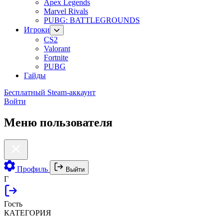
Apex Legends
Marvel Rivals
PUBG: BATTLEGROUNDS
Игроки
CS2
Valorant
Fortnite
PUBG
Гайды
Бесплатный Steam-аккаунт
Войти
Меню пользователя
Профиль
Выйти
Г
Гость
КАТЕГОРИЯ