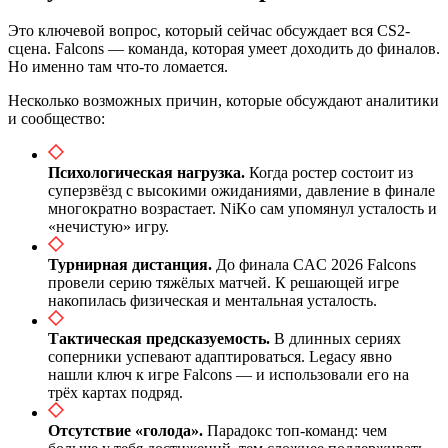
Это ключевой вопрос, который сейчас обсуждает вся CS2-
сцена. Falcons — команда, которая умеет доходить до финалов.
Но именно там что-то ломается.
Несколько возможных причин, которые обсуждают аналитики
и сообщество:
Психологическая нагрузка.
Когда ростер состоит из
суперзвёзд с высокими ожиданиями, давление в финале
многократно возрастает. NiKo сам упомянул усталость и
«нечистую» игру.
Турнирная дистанция.
До финала CAC 2026 Falcons
провели серию тяжёлых матчей. К решающей игре
накопилась физическая и ментальная усталость.
Тактическая предсказуемость.
В длинных сериях
соперники успевают адаптироваться. Legacy явно
нашли ключ к игре Falcons — и использовали его на
трёх картах подряд.
Отсутствие «голода».
Парадокс топ-команд: чем