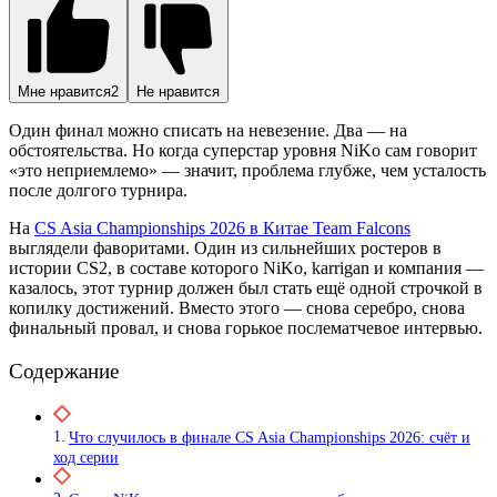
Мне нравится
2
Не нравится
Один финал можно списать на невезение. Два — на
обстоятельства. Но когда суперстар уровня NiKo сам говорит
«это неприемлемо» — значит, проблема глубже, чем усталость
после долгого турнира.
На
CS Asia Championships 2026 в Китае Team Falcons
выглядели фаворитами. Один из сильнейших ростеров в
истории CS2, в составе которого NiKo, karrigan и компания —
казалось, этот турнир должен был стать ещё одной строчкой в
копилку достижений. Вместо этого — снова серебро, снова
финальный провал, и снова горькое послематчевое интервью.
Содержание
Что случилось в финале CS Asia Championships 2026: счёт и
ход серии