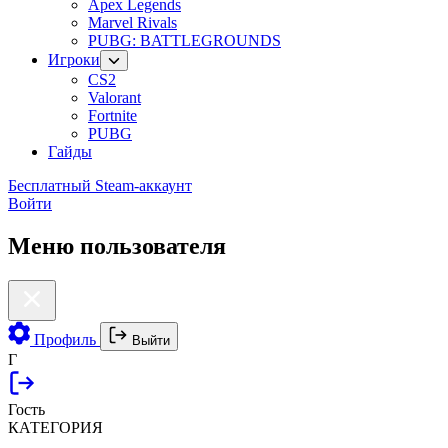
Apex Legends
Marvel Rivals
PUBG: BATTLEGROUNDS
Игроки
CS2
Valorant
Fortnite
PUBG
Гайды
Бесплатный Steam-аккаунт
Войти
Меню пользователя
Профиль
Выйти
Г
Гость
КАТЕГОРИЯ