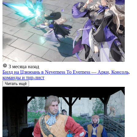
3 месяца назад
Билд на Цзююань в Neverness To Everness — Арки, Консоль,
команды и тир-лист
Читать ещё