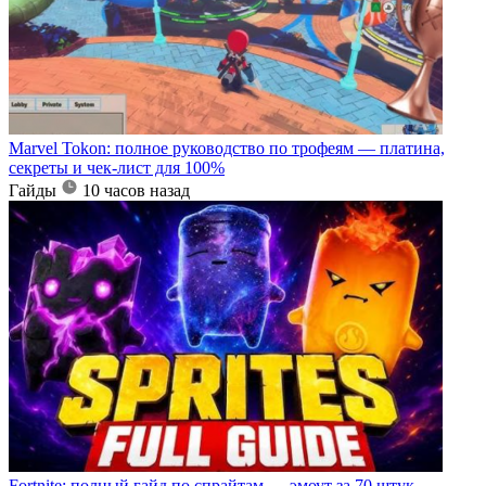
Marvel Tokon: полное руководство по трофеям — платина,
секреты и чек-лист для 100%
Гайды
10 часов назад
Fortnite: полный гайд по спрайтам — эмоут за 70 штук,