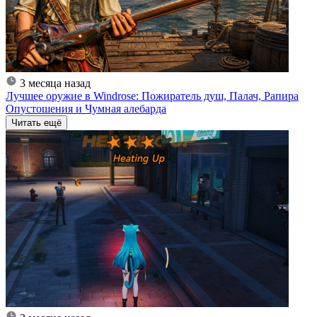
3 месяца назад
Лучшее оружие в Windrose: Пожиратель душ, Палач, Рапира
Опустошения и Чумная алебарда
Читать ещё