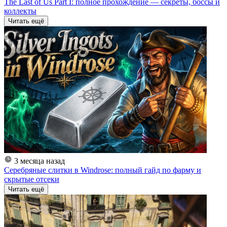
The Last of Us Part I: полное прохождение — секреты, боссы и
коллекты
Читать ещё
3 месяца назад
Серебряные слитки в Windrose: полный гайд по фарму и
скрытые отсеки
Читать ещё