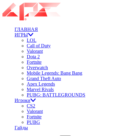
ГЛАВНАЯ
ИГРЫ
LOL
Call of Duty
Valorant
Dota 2
Fortnite
Overwatch
Mobile Legends: Bang Bang
Grand Theft Auto
Apex Legends
Marvel Rivals
PUBG: BATTLEGROUNDS
Игроки
CS2
Valorant
Fortnite
PUBG
Гайды