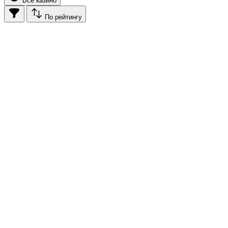
Все казино
По рейтингу
ФИЛЬТР КАЗИН
0
Криптовалюты
Языки
Диапазон рейтин
Лицензия