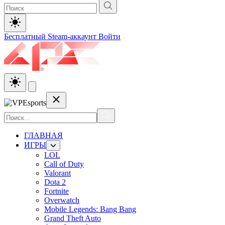
Бесплатный Steam-аккаунт
Войти
ГЛАВНАЯ
ИГРЫ
LOL
Call of Duty
Valorant
Dota 2
Fortnite
Overwatch
Mobile Legends: Bang Bang
Grand Theft Auto