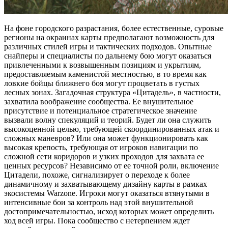
На фоне городского разрастания, более естественные, суровые
регионы на окраинах карты предполагают возможность для
различных стилей игры и тактических подходов. Опытные
снайперы и специалисты по дальнему бою могут оказаться
привлеченными к возвышенным позициям и укрытиям,
предоставляемым каменистой местностью, в то время как
ловкие бойцы ближнего боя могут процветать в густых
лесных зонах. Загадочная структура «Цитадель», в частности,
захватила воображение сообщества. Ее внушительное
присутствие и потенциальное стратегическое значение
вызвали волну спекуляций и теорий. Будет ли она служить
высокоценной целью, требующей скоординированных атак и
сложных маневров? Или она может функционировать как
высокая крепость, требующая от игроков навигации по
сложной сети коридоров и узких проходов для захвата ее
ценных ресурсов? Независимо от ее точной роли, включение
Цитадели, похоже, сигнализирует о переходе к более
динамичному и захватывающему дизайну карты в рамках
экосистемы Warzone. Игроки могут оказаться втянутыми в
интенсивные бои за контроль над этой внушительной
достопримечательностью, исход которых может определить
ход всей игры. Пока сообщество с нетерпением ждет