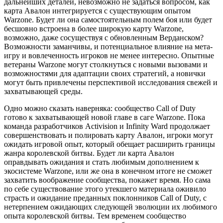
дальнейших деталей, невозможно не задаться вопросом, как
карта Авалон интегрируется с существующим опытом
Warzone. Будет ли она самостоятельным полем боя или будет
бесшовно встроена в более широкую карту Warzone,
возможно, даже сосуществуя с обновленным Верданском?
Возможности заманчивы, и потенциальное влияние на мета-
игру и вовлеченность игроков не менее интересно. Опытные
ветераны Warzone могут столкнуться с новыми вызовами и
возможностями для адаптации своих стратегий, а новички
могут быть привлечены перспективой исследования свежей и
захватывающей среды.
Одно можно сказать наверняка: сообщество Call of Duty
готово к захватывающей новой главе в саге Warzone. Пока
команда разработчиков Activision и Infinity Ward продолжает
совершенствовать и полировать карту Авалон, игроки могут
ожидать игровой опыт, который обещает расширить границы
жанра королевской битвы. Будет ли карта Авалон
оправдывать ожидания и стать любимым дополнением к
экосистеме Warzone, или же она в конечном итоге не сможет
захватить воображение сообщества, покажет время. Но сама
по себе существование этого утекшего материала оживило
страсть и ожидание преданных поклонников Call of Duty, с
нетерпением ожидающих следующей эволюции их любимого
опыта королевской битвы. Тем временем сообщество