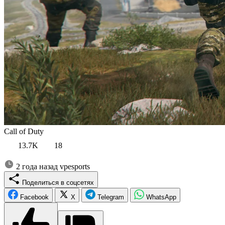
Call of Duty
13.7K
18
2 года назад
vpesports
Поделиться в соцсетях
Facebook
X
Telegram
WhatsApp