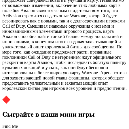
продолжает совершенствовать и улучшать карту. Независимо
от возможных изменений, включение этих любимых карт в
поле боя Авалон является ясным свидетельством того, что
Activision стремится создать опыт Warzone, который будет
резонировать как с новыми, так и с долгосрочными игроками
Call of Duty. Смешивая знакомые окружения с новыми и
инновационными элементами игрового процесса, карта
Авалон способна найти тонкий баланс между ностальгией и
инновациями, в конечном итоге создавая захватывающий и
увлекательный опыт королевской битвы для сообщества. По
мере того, как ожидание продолжает расти, преданные
поклонники Call of Duty с нетерпением ждут официального
раскрытия карты Авалон, чтобы исследовать богатую палитру
культовых локаций и узнать, как они будут бесшовно
интегрированы в более широкую карту Warzone. Арена готова
для захватывающей новой главы франшизы, которая обещает
предоставить увлекательный и захватывающий опыт
королевской битвы для игроков всех уровней и предпочтений.
Сыграйте в наши мини игры
Find Me