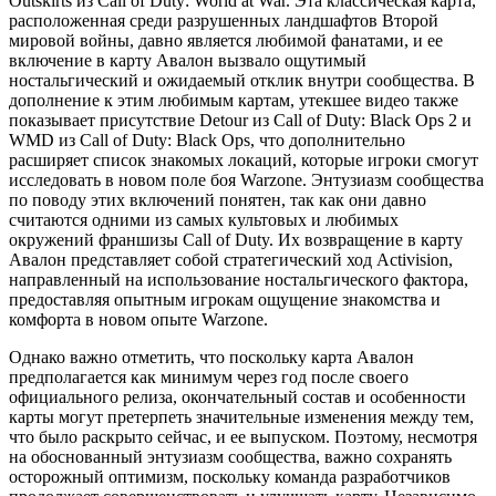
Outskirts из Call of Duty: World at War. Эта классическая карта,
расположенная среди разрушенных ландшафтов Второй
мировой войны, давно является любимой фанатами, и ее
включение в карту Авалон вызвало ощутимый
ностальгический и ожидаемый отклик внутри сообщества. В
дополнение к этим любимым картам, утекшее видео также
показывает присутствие Detour из Call of Duty: Black Ops 2 и
WMD из Call of Duty: Black Ops, что дополнительно
расширяет список знакомых локаций, которые игроки смогут
исследовать в новом поле боя Warzone. Энтузиазм сообщества
по поводу этих включений понятен, так как они давно
считаются одними из самых культовых и любимых
окружений франшизы Call of Duty. Их возвращение в карту
Авалон представляет собой стратегический ход Activision,
направленный на использование ностальгического фактора,
предоставляя опытным игрокам ощущение знакомства и
комфорта в новом опыте Warzone.
Однако важно отметить, что поскольку карта Авалон
предполагается как минимум через год после своего
официального релиза, окончательный состав и особенности
карты могут претерпеть значительные изменения между тем,
что было раскрыто сейчас, и ее выпуском. Поэтому, несмотря
на обоснованный энтузиазм сообщества, важно сохранять
осторожный оптимизм, поскольку команда разработчиков