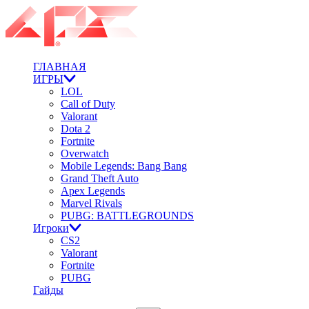
ГЛАВНАЯ
ИГРЫ
LOL
Call of Duty
Valorant
Dota 2
Fortnite
Overwatch
Mobile Legends: Bang Bang
Grand Theft Auto
Apex Legends
Marvel Rivals
PUBG: BATTLEGROUNDS
Игроки
CS2
Valorant
Fortnite
PUBG
Гайды