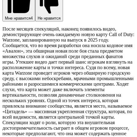
Мне нравится
4
Не нравится
После месяцев спекуляций, наконец появилось видео,
демонстрирующее очень ожидаемую новую карту Call of Duty:
Warzone, запланированную на выпуск в 2025 году.
Сообщается, что во время разработки она носила кодовое имя
«Авалон», эта обширная новая поле боя стала предметом
множества слухов и ожиданий среди преданных фанатов
игры. Утекшее видео дает первый шанс игрокам взглянуть на
расположение карты и точки интереса. Судя по всему, новая
карта Warzone проведет игроков через обширную городскую
среду, с высокими небоскребами, мрачными промышленными
районами и разросшимися коммерческими центрами. Ходят
слухи, что карта может даже включать элементы
вертикальности, позволяя динамичные столкновения на
нескольких уровнях. Одной из точек интереса, которая
привлекла внимание сообщества, является место, называемое
«Цитадель» — массивная укрепленная структура, которая, по
всей видимости, является центральной точкой карты.
Спекуляции ходят о роли, которую эта внушительная
достопримечательность сыграет в общем игровом процессе,
некоторые предполагают, что она может содержать ценное