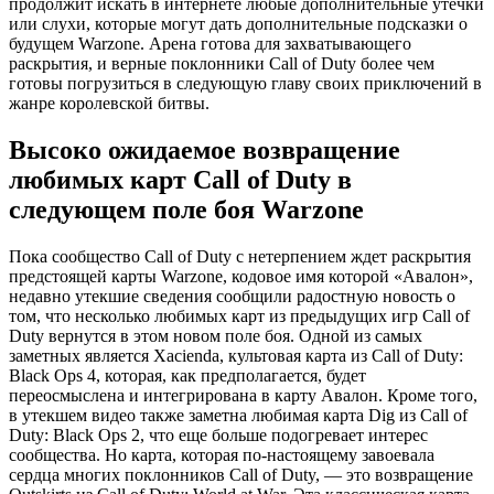
продолжит искать в интернете любые дополнительные утечки
или слухи, которые могут дать дополнительные подсказки о
будущем Warzone. Арена готова для захватывающего
раскрытия, и верные поклонники Call of Duty более чем
готовы погрузиться в следующую главу своих приключений в
жанре королевской битвы.
Высоко ожидаемое возвращение
любимых карт Call of Duty в
следующем поле боя Warzone
Пока сообщество Call of Duty с нетерпением ждет раскрытия
предстоящей карты Warzone, кодовое имя которой «Авалон»,
недавно утекшие сведения сообщили радостную новость о
том, что несколько любимых карт из предыдущих игр Call of
Duty вернутся в этом новом поле боя. Одной из самых
заметных является Хacienda, культовая карта из Call of Duty:
Black Ops 4, которая, как предполагается, будет
переосмыслена и интегрирована в карту Авалон. Кроме того,
в утекшем видео также заметна любимая карта Dig из Call of
Duty: Black Ops 2, что еще больше подогревает интерес
сообщества. Но карта, которая по-настоящему завоевала
сердца многих поклонников Call of Duty, — это возвращение