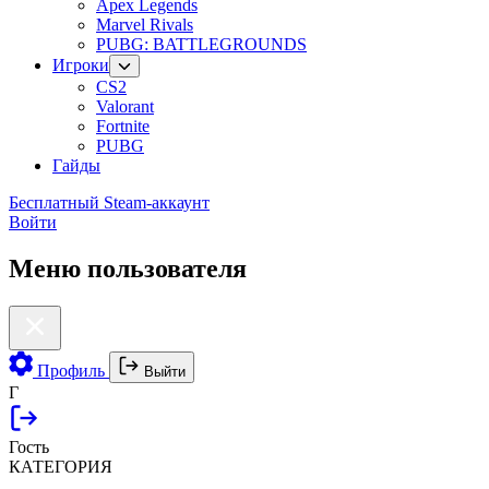
Apex Legends
Marvel Rivals
PUBG: BATTLEGROUNDS
Игроки
CS2
Valorant
Fortnite
PUBG
Гайды
Бесплатный Steam-аккаунт
Войти
Меню пользователя
Профиль
Выйти
Г
Гость
КАТЕГОРИЯ