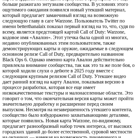
больше разжигало энтузиазм сообщества. В условиях этого
ощутимого ожидания появился новый утекший материал,
который предлагает заманчивый взгляд на возможную
следующую главу в саге Warzone. Пользователь Twitter по
имени betterthanalaix показал первый взгляд на то, что, судя по
всему, является предстоящей картой Call of Duty: Warzone,
кодовое имя «Авалон». Этот утечка была одной из многих,
недавно опубликованных этим пользователем, также
демонстрирующих карты и оружие, ожидаемые в следующем
основном релизе Call of Duty, предварительно названном
Black Ops 6. Однако именно карта Авалон действительно
привлекла внимание сообщества, так как это та же поле боя, о
которой ходили слухи о дебюте в 2025 году вместе с
следующим крупным релизом Call of Duty. Утекшее видео
дает ранний взгляд на карту Авалон, показывая версию в
процессе разработки, которая все еще имеет
низкокачественные текстуры и малонаселенные области. Это
говорит о том, что окончательная версия карты может пройти
значительную доработку и расширение перед своим
выпуском. Несмотря на незавершенность утекшего контента,
сообщество было взбудоражено захватывающими деталями,
которые появились. Новая карта Warzone, по-видимому,
предлагает разнообразный набор точек интереса, от высоких
городских зданий до более естественной, суровой местности
на окраинах — намекая на возможность динамичного и