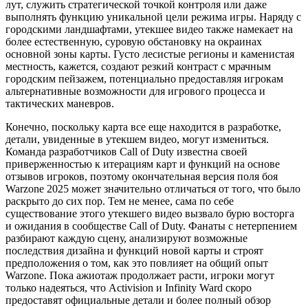
лут, служить стратегической точкой контроля или даже
выполнять функцию уникальной цели режима игры. Наряду с
городскими ландшафтами, утекшее видео также намекает на
более естественную, суровую обстановку на окраинах
основной зоны карты. Густо лесистые регионы и каменистая
местность, кажется, создают резкий контраст с мрачным
городским пейзажем, потенциально предоставляя игрокам
альтернативные возможности для игрового процесса и
тактических маневров.
Конечно, поскольку карта все еще находится в разработке,
детали, увиденные в утекшем видео, могут измениться.
Команда разработчиков Call of Duty известна своей
приверженностью к итерациям карт и функций на основе
отзывов игроков, поэтому окончательная версия поля боя
Warzone 2025 может значительно отличаться от того, что было
раскрыто до сих пор. Тем не менее, сама по себе
существование этого утекшего видео вызвало бурю восторга
и ожидания в сообществе Call of Duty. Фанаты с нетерпением
разбирают каждую сцену, анализируют возможные
последствия дизайна и функций новой карты и строят
предположения о том, как это повлияет на общий опыт
Warzone. Пока ажиотаж продолжает расти, игроки могут
только надеяться, что Activision и Infinity Ward скоро
предоставят официальные детали и более полный обзор