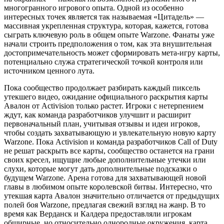
многогранного игрового опыта. Одной из особенно
интересных точек является так называемая «Цитадель» —
массивная укрепленная структура, которая, кажется, готова
сыграть ключевую роль в общем опыте Warzone. Фанаты уже
начали строить предположения о том, как эта внушительная
достопримечательность может сформировать мета-игру карты,
потенциально служа стратегической точкой контроля или
источником ценного лута.
Пока сообщество продолжает разбирать каждый пиксель
утекшего видео, ожидание официального раскрытия карты
Авалон от Activision только растет. Игроки с нетерпением
ждут, как команда разработчиков улучшит и расширит
первоначальный план, учитывая отзывы и идеи игроков,
чтобы создать захватывающую и увлекательную новую карту
Warzone. Пока Activision и команда разработчиков Call of Duty
не решат раскрыть все карты, сообщество останется на грани
своих кресел, ищущие любые дополнительные утечки или
слухи, которые могут дать дополнительные подсказки о
будущем Warzone. Арена готова для захватывающей новой
главы в любимом опыте королевской битвы. Интересно, что
утекшая карта Авалон значительно отличается от предыдущих
полей боя Warzone, предлагая свежий взгляд на жанр. В то
время как Верданск и Калдера предоставляли игрокам
обширные, но относительно однородные окружения, карта