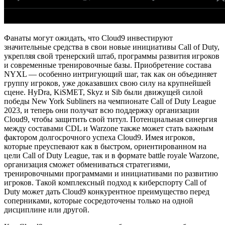
Фанаты могут ожидать, что Cloud9 инвестируют
значительные средства в свои новые инициативы Call of Duty,
укрепляя свой тренерский штаб, программы развития игроков
и современные тренировочные базы. Приобретение состава
NYXL — особенно интригующий шаг, так как он объединяет
группу игроков, уже доказавших свою силу на крупнейшей
сцене. HyDra, KiSMET, Skyz и Sib были движущей силой
победы New York Subliners на чемпионате Call of Duty League
2023, и теперь они получат всю поддержку организации
Cloud9, чтобы защитить свой титул. Потенциальная синергия
между составами CDL и Warzone также может стать важным
фактором долгосрочного успеха Cloud9. Имея игроков,
которые преуспевают как в быстром, ориентированном на
цели Call of Duty League, так и в формате battle royale Warzone,
организация сможет обмениваться стратегиями,
тренировочными программами и инициативами по развитию
игроков. Такой комплексный подход к киберспорту Call of
Duty может дать Cloud9 конкурентное преимущество перед
соперниками, которые сосредоточены только на одной
дисциплине или другой.