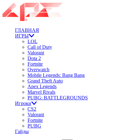
ГЛАВНАЯ
ИГРЫ
LOL
Call of Duty
Valorant
Dota 2
Fortnite
Overwatch
Mobile Legends: Bang Bang
Grand Theft Auto
Apex Legends
Marvel Rivals
PUBG: BATTLEGROUNDS
Игроки
CS2
Valorant
Fortnite
PUBG
Гайды