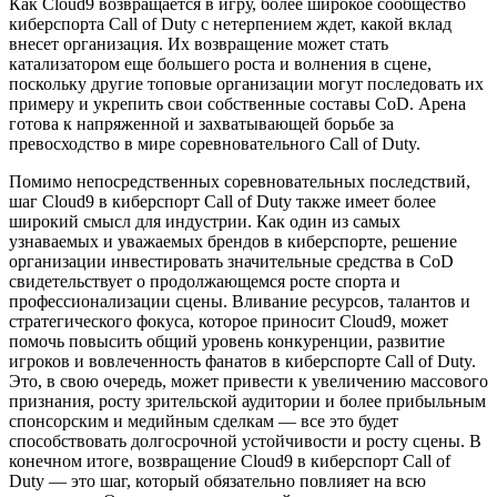
Как Cloud9 возвращается в игру, более широкое сообщество
киберспорта Call of Duty с нетерпением ждет, какой вклад
внесет организация. Их возвращение может стать
катализатором еще большего роста и волнения в сцене,
поскольку другие топовые организации могут последовать их
примеру и укрепить свои собственные составы CoD. Арена
готова к напряженной и захватывающей борьбе за
превосходство в мире соревновательного Call of Duty.
Помимо непосредственных соревновательных последствий,
шаг Cloud9 в киберспорт Call of Duty также имеет более
широкий смысл для индустрии. Как один из самых
узнаваемых и уважаемых брендов в киберспорте, решение
организации инвестировать значительные средства в CoD
свидетельствует о продолжающемся росте спорта и
профессионализации сцены. Вливание ресурсов, талантов и
стратегического фокуса, которое приносит Cloud9, может
помочь повысить общий уровень конкуренции, развитие
игроков и вовлеченность фанатов в киберспорте Call of Duty.
Это, в свою очередь, может привести к увеличению массового
признания, росту зрительской аудитории и более прибыльным
спонсорским и медийным сделкам — все это будет
способствовать долгосрочной устойчивости и росту сцены. В
конечном итоге, возвращение Cloud9 в киберспорт Call of
Duty — это шаг, который обязательно повлияет на всю