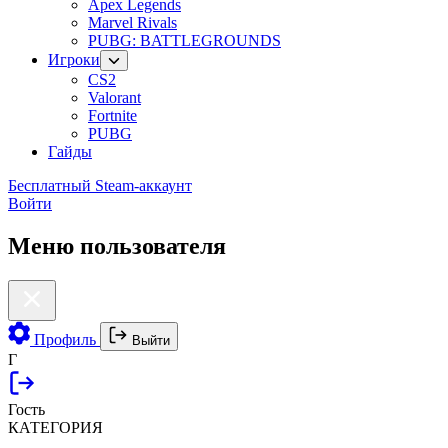
Apex Legends
Marvel Rivals
PUBG: BATTLEGROUNDS
Игроки
CS2
Valorant
Fortnite
PUBG
Гайды
Бесплатный Steam-аккаунт
Войти
Меню пользователя
Профиль
Выйти
Г
Гость
КАТЕГОРИЯ