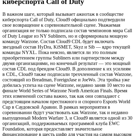
киберспорта Call of Duty
В важном шаге, который вызывает ажиотаж в сообществе
киберспорта Call of Duty, Cloud9 официально подтвердили
свое возвращение к соревновательной сцене. Уважаемая
организация не только подписала состав чемпионов мира Call
of Duty League из NY Subliners, но и сформировала мощную
команду Warzone. Состав Cloud9 CDL будет включать
звездный состав HyDra, KiSMET, Skyz и Sib — ядро текущей
команды NYXL. Пока неясно, является ли это полным
приобретением группы Subliners или партнерством между
двумя организациями, но конечный результат — это мощный
состав CDL под брендом Cloud9. В дополнение к их усилиям
в CDL, Cloud9 также подписали трехчленный состав Warzone,
состоящий из Breadman, ForeignJase и JoeWo. Эта тройка уже
добилась успеха на сцене Warzone, недавно заняв 10 место на
финале World Series of Warzone North American Finals. Время
этих изменений состава важно, так как они совпадают с
предстоящим началом престижного и спорного Esports World
Cup в Саудовской Аравии. В рамках мероприятия в
соревновании будут участвовать как Warzone, так и недавно
выпущенный Modern Warfare 3, и Cloud9 является одной из 30
организаций, поддерживаемых программой клуба EWC
Foundation, которая предоставляет значительное
финансирование в шесть цифр для участия на самом высоком