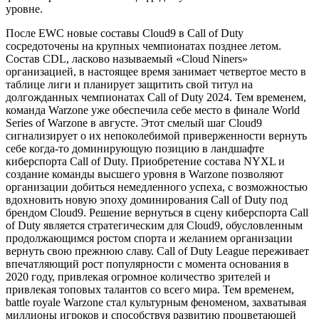
уровне.
После EWC новые составы Cloud9 в Call of Duty
сосредоточены на крупных чемпионатах позднее летом.
Состав CDL, ласково называемый «Cloud Niners»
организацией, в настоящее время занимает четвертое место в
таблице лиги и планирует защитить свой титул на
долгожданных чемпионатах Call of Duty 2024. Тем временем,
команда Warzone уже обеспечила себе место в финале World
Series of Warzone в августе. Этот смелый шаг Cloud9
сигнализирует о их непоколебимой приверженности вернуть
себе когда-то доминирующую позицию в ландшафте
киберспорта Call of Duty. Приобретение состава NYXL и
создание команды высшего уровня в Warzone позволяют
организации добиться немедленного успеха, с возможностью
вдохновить новую эпоху доминирования Call of Duty под
брендом Cloud9. Решение вернуться в сцену киберспорта Call
of Duty является стратегическим для Cloud9, обусловленным
продолжающимся ростом спорта и желанием организации
вернуть свою прежнюю славу. Call of Duty League переживает
впечатляющий рост популярности с момента основания в
2020 году, привлекая огромное количество зрителей и
привлекая топовых талантов со всего мира. Тем временем,
battle royale Warzone стал культурным феноменом, захватывая
миллионы игроков и способствуя развитию процветающей