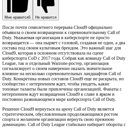
Мне нравится
5
Не нравится
После почти семилетнего перерыва Cloud9 официально
объявила о своем возвращении к соревновательному Call of
Duty. Уважаемая организация в киберспорте не просто
возвращается — она ныряет с головой, создавая не один, а два
состава под своим культовым брендом. Это важный шаг для
Cloud9, которая в основном отсутствовала на сцене
киберспорта CoD с 2017 года. Собрав как команду Call of Duty
League, так и отдельный Warzone-ростер, организация
сигнализирует о своем намерении оказать значительное
влияние на несколько соревновательных ландшафтов Call of
Duty. Конкретика новых составов Cloud9 еще не раскрыта, но
сообщество с нетерпением ждет, чтобы увидеть, какие
топовые таланты были привлечены организацией. Фанаты с
нетерпением ждут возвращения Cloud9 к славе в ярком и
постоянно развивающемся мире киберспорта Call of Duty.
Решение Cloud9 вернуться на арену Call of Duty является
стратегическим, обусловленным продолжающимся ростом
спорта и желанием организации вернуть свою прежнюю
доминацию. Call of Duty League стабильно набирает обороты с