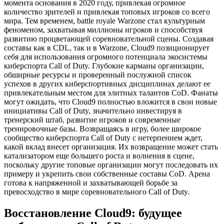
момента основания в 2020 году, привлекая огромное
количество зрителей и привлекая топовых игроков со всего
мира. Тем временем, battle royale Warzone стал культурным
феноменом, захватывая миллионы игроков и способствуя
развитию процветающей соревновательной сцены. Создавая
составы как в CDL, так и в Warzone, Cloud9 позиционирует
себя для использования огромного потенциала экосистемы
киберспорта Call of Duty. Глубокие карманы организации,
обширные ресурсы и проверенный послужной список
успехов в других киберспортивных дисциплинах делают ее
привлекательным местом для элитных талантов CoD. Фанаты
могут ожидать, что Cloud9 полностью вложится в свои новые
инициативы Call of Duty, значительно инвестируя в
тренерский штаб, развитие игроков и современные
тренировочные базы. Возвращаясь в игру, более широкое
сообщество киберспорта Call of Duty с нетерпением ждет,
какой вклад внесет организация. Их возвращение может стать
катализатором еще большего роста и волнения в сцене,
поскольку другие топовые организации могут последовать их
примеру и укрепить свои собственные составы CoD. Арена
готова к напряженной и захватывающей борьбе за
превосходство в мире соревновательного Call of Duty.
Восстановление Cloud9: будущее