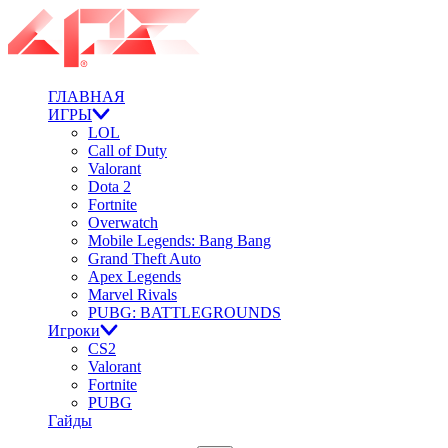
ГЛАВНАЯ
ИГРЫ
LOL
Call of Duty
Valorant
Dota 2
Fortnite
Overwatch
Mobile Legends: Bang Bang
Grand Theft Auto
Apex Legends
Marvel Rivals
PUBG: BATTLEGROUNDS
Игроки
CS2
Valorant
Fortnite
PUBG
Гайды