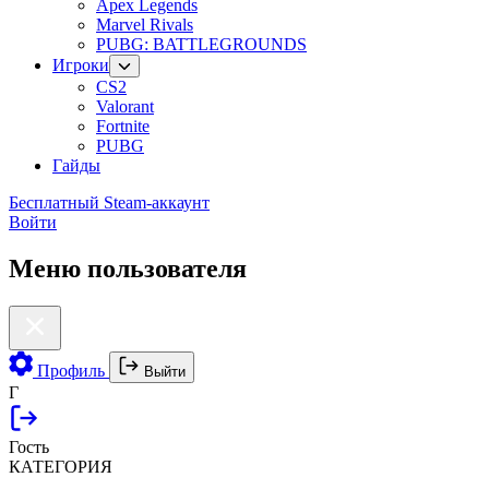
Apex Legends
Marvel Rivals
PUBG: BATTLEGROUNDS
Игроки
CS2
Valorant
Fortnite
PUBG
Гайды
Бесплатный Steam-аккаунт
Войти
Меню пользователя
Профиль
Выйти
Г
Гость
КАТЕГОРИЯ