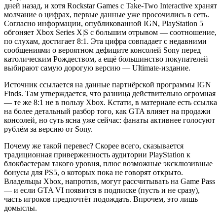
дней назад, и хотя Rockstar Games с Take-Two Interactive хранят
молчание о цифрах, первые данные уже просочились в сеть.
Согласно информации, опубликованной IGN, PlayStation 5
обгоняет Xbox Series X|S с большим отрывом — соотношение,
по слухам, достигает 8:1. Эта цифра совпадает с недавними
сообщениями о вероятном дефиците консолей Sony перед
католическим Рождеством, а ещё большинство покупателей
выбирают самую дорогую версию — Ultimate-издание.
Источник ссылается на данные партнёрской программы IGN
Finds. Там утверждается, что разница действительно огромная
— те же 8:1 не в пользу Xbox. Кстати, в материале есть ссылка
на более детальный разбор того, как GTA влияет на продажи
консолей, но суть ясна уже сейчас: фанаты активнее голосуют
рублём за версию от Sony.
Почему же такой перевес? Скорее всего, сказывается
традиционная приверженность аудитории PlayStation к
блокбастерам такого уровня, плюс возможные эксклюзивные
бонусы для PS5, о которых пока не говорят открыто.
Владельцы Xbox, напротив, могут рассчитывать на Game Pass
— и если GTA VI появится в подписке (пусть и не сразу),
часть игроков предпочтёт подождать. Впрочем, это лишь
домыслы.