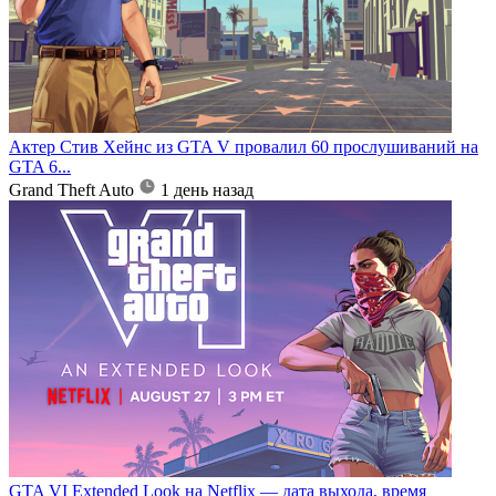
Актер Стив Хейнс из GTA V провалил 60 прослушиваний на
GTA 6...
Grand Theft Auto
1 день назад
GTA VI Extended Look на Netflix — дата выхода, время