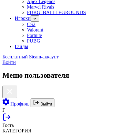
Apex Legends
Marvel Rivals
PUBG: BATTLEGROUNDS
Игроки
CS2
Valorant
Fortnite
PUBG
Гайды
Бесплатный Steam-аккаунт
Войти
Меню пользователя
Профиль
Выйти
Г
Гость
КАТЕГОРИЯ