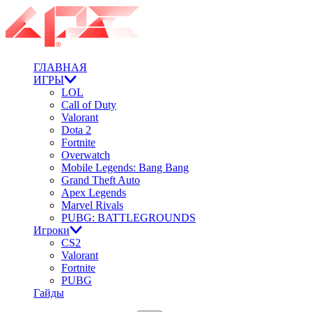
ГЛАВНАЯ
ИГРЫ
LOL
Call of Duty
Valorant
Dota 2
Fortnite
Overwatch
Mobile Legends: Bang Bang
Grand Theft Auto
Apex Legends
Marvel Rivals
PUBG: BATTLEGROUNDS
Игроки
CS2
Valorant
Fortnite
PUBG
Гайды