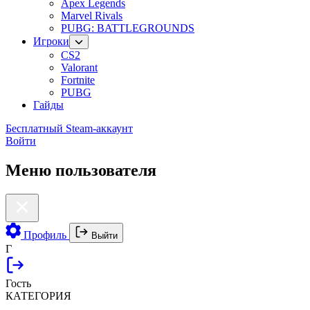
Apex Legends
Marvel Rivals
PUBG: BATTLEGROUNDS
Игроки
CS2
Valorant
Fortnite
PUBG
Гайды
Бесплатный Steam-аккаунт
Войти
Меню пользователя
Профиль
Выйти
Г
Гость
КАТЕГОРИЯ