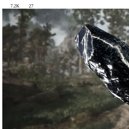
7.2K
27