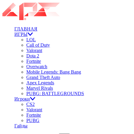
ГЛАВНАЯ
ИГРЫ
LOL
Call of Duty
Valorant
Dota 2
Fortnite
Overwatch
Mobile Legends: Bang Bang
Grand Theft Auto
Apex Legends
Marvel Rivals
PUBG: BATTLEGROUNDS
Игроки
CS2
Valorant
Fortnite
PUBG
Гайды