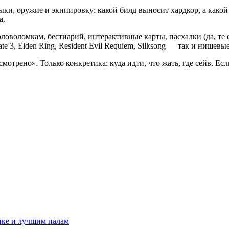
ыки, оружие и экипировку: какой билд выносит хардкор, а како
а.
оловоломкам, бестиарий, интерактивные карты, пасхалки (да, те
e 3, Elden Ring, Resident Evil Requiem, Silksong — так и нишевы
мотрено». Только конкретика: куда идти, что жать, где сейв. Ес
тике и лучшим палам