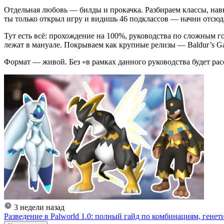
Отдельная любовь — билды и прокачка. Разбираем классы, нав
ты только открыл игру и видишь 46 подклассов — начни отсюд
Тут есть всё: прохождение на 100%, руководства по сложным г
лежат в мануале. Покрываем как крупные релизы — Baldur’s Gat
Формат — живой. Без «в рамках данного руководства будет расс
3 недели назад
Разведение в Palworld 1.0: полный гайд по комбинациям, гене