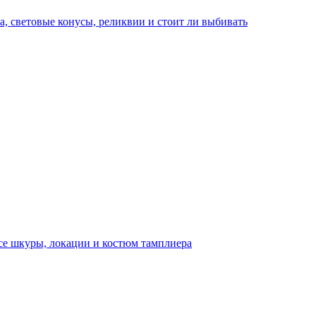
а, световые конусы, реликвии и стоит ли выбивать
 все шкуры, локации и костюм тамплиера