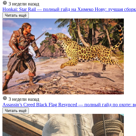
3 недели назад
Honkai: Star Rail — полный гайд на Химеко Нову: лучшая сборк
Читать ещё
3 недели назад
Assassin’s Creed Black Flag Resynced — полный гайд по охоте:
Читать ещё