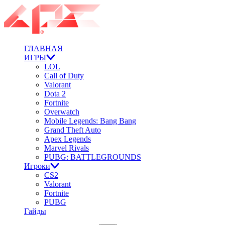
ГЛАВНАЯ
ИГРЫ
LOL
Call of Duty
Valorant
Dota 2
Fortnite
Overwatch
Mobile Legends: Bang Bang
Grand Theft Auto
Apex Legends
Marvel Rivals
PUBG: BATTLEGROUNDS
Игроки
CS2
Valorant
Fortnite
PUBG
Гайды