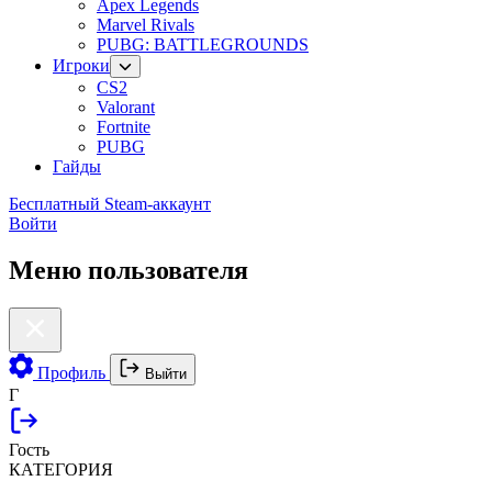
Apex Legends
Marvel Rivals
PUBG: BATTLEGROUNDS
Игроки
CS2
Valorant
Fortnite
PUBG
Гайды
Бесплатный Steam-аккаунт
Войти
Меню пользователя
Профиль
Выйти
Г
Гость
КАТЕГОРИЯ