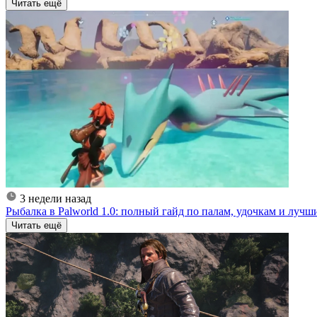
Читать ещё
3 недели назад
Рыбалка в Palworld 1.0: полный гайд по палам, удочкам и луч
Читать ещё