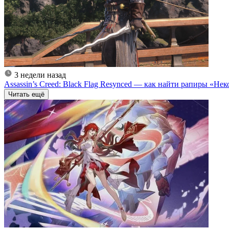
3 недели назад
Assassin’s Creed: Black Flag Resynced — как найти рапиры «Н
Читать ещё