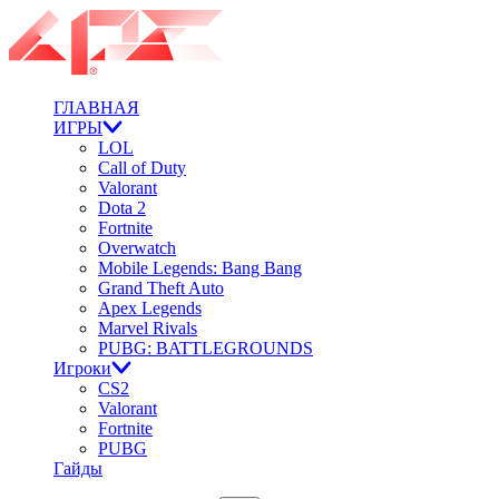
ГЛАВНАЯ
ИГРЫ
LOL
Call of Duty
Valorant
Dota 2
Fortnite
Overwatch
Mobile Legends: Bang Bang
Grand Theft Auto
Apex Legends
Marvel Rivals
PUBG: BATTLEGROUNDS
Игроки
CS2
Valorant
Fortnite
PUBG
Гайды