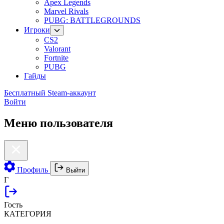
Apex Legends
Marvel Rivals
PUBG: BATTLEGROUNDS
Игроки
CS2
Valorant
Fortnite
PUBG
Гайды
Бесплатный Steam-аккаунт
Войти
Меню пользователя
Профиль
Выйти
Г
Гость
КАТЕГОРИЯ