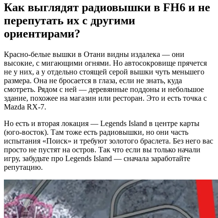
Как выглядят радиовышки в FH6 и не
перепутать их с другими
ориентирами?
Красно-белые вышки в Отани видны издалека — они
высокие, с мигающими огнями. Но автосокровище прячется
не у них, а у отдельно стоящей серой вышки чуть меньшего
размера. Она не бросается в глаза, если не знать, куда
смотреть. Рядом с ней — деревянные поддоны и небольшое
здание, похожее на магазин или ресторан. Это и есть точка с
Mazda RX-7.
Но есть и вторая локация — Legends Island в центре карты
(юго-восток). Там тоже есть радиовышки, но они часть
испытания «Поиск» и требуют золотого браслета. Без него вас
просто не пустят на остров. Так что если вы только начали
игру, забудьте про Legends Island — сначала заработайте
репутацию.