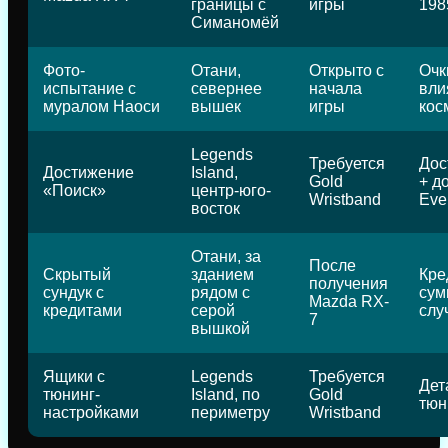
границы с
игры
198
Симаномёй
Фото-
Отани,
Открыто с
Очк
испытание с
севернее
начала
вли
муралом Наоси
вышек
игры
кос
Legends
Требуется
Дос
Достижение
Island,
Gold
+ д
«Поиск»
центр-юго-
Wristband
Eve
восток
Отани, за
После
Скрытый
зданием
Кре
получения
сундук с
рядом с
сум
Mazda RX-
кредитами
серой
слу
7
вышкой
Ящики с
Legends
Требуется
Дет
тюнинг-
Island, по
Gold
тюн
настройками
периметру
Wristband