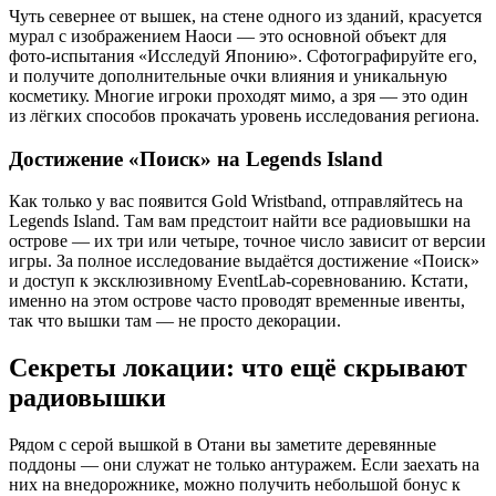
Чуть севернее от вышек, на стене одного из зданий, красуется
мурал с изображением Наоси — это основной объект для
фото-испытания «Исследуй Японию». Сфотографируйте его,
и получите дополнительные очки влияния и уникальную
косметику. Многие игроки проходят мимо, а зря — это один
из лёгких способов прокачать уровень исследования региона.
Достижение «Поиск» на Legends Island
Как только у вас появится Gold Wristband, отправляйтесь на
Legends Island. Там вам предстоит найти все радиовышки на
острове — их три или четыре, точное число зависит от версии
игры. За полное исследование выдаётся достижение «Поиск»
и доступ к эксклюзивному EventLab-соревнованию. Кстати,
именно на этом острове часто проводят временные ивенты,
так что вышки там — не просто декорации.
Секреты локации: что ещё скрывают
радиовышки
Рядом с серой вышкой в Отани вы заметите деревянные
поддоны — они служат не только антуражем. Если заехать на
них на внедорожнике, можно получить небольшой бонус к