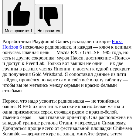
Мне нравится
1
Не нравится
Разработчики Playground Games раскидали по карте
Forza
Horizon 6
несколько радиовышек, и каждая — ключ к ценным
бонусам. Главная цель — Mazda RX-7 GSL-SE 1985 года, но
есть и другие сокровища: мурал Наоси, достижение «Поиск»
и доступ к EventLab. Только вот вышки не одни — их две
группы в разных частях Японии, и доступ к одной перекрыт
до получения Gold Wristband. Я сопоставил данные из пяти
гайдов, прошёлся по карте сам и свёл всё в одну таблицу —
чтобы вы не метались между серыми и красно-белыми
столбами.
Первое, что надо усвоить: радиовышка — не токийская
башня. В FH6 их два типа: высокие красно-белые мачты и
одна приземистая серая, стоящая рядом с красно-белой.
Именно серая — ваш главный ориентир. Она расположена на
западной границе региона Отани, у перехода в Симанояму.
Добираться проще всего от фестивальной площадки Chiheisen
Scramble — держите курс на запад, минуйте ферму, затем