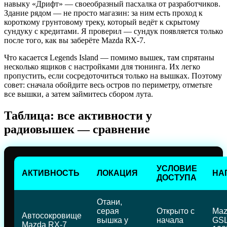
навыку «Дрифт» — своеобразный пасхалка от разработчиков.
Здание рядом — не просто магазин: за ним есть проход к
короткому грунтовому треку, который ведёт к скрытому
сундуку с кредитами. Я проверил — сундук появляется только
после того, как вы заберёте Mazda RX-7.
Что касается Legends Island — помимо вышек, там спрятаны
несколько ящиков с настройками для тюнинга. Их легко
пропустить, если сосредоточиться только на вышках. Поэтому
совет: сначала обойдите весь остров по периметру, отметьте
все вышки, а затем займитесь сбором лута.
Таблица: все активности у
радиовышек — сравнение
УСЛОВИЕ
АКТИВНОСТЬ
ЛОКАЦИЯ
НА
ДОСТУПА
Отани,
серая
Открыто с
Maz
Автосокровище
вышка у
начала
GS
Mazda RX-7