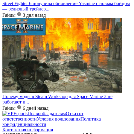
Street Fighter 6 получила обновление Yasmine с новым бойцом
— релизный трейлер...
Гайды
3 дня назад
Почему моды в Steam Workshop для Space Marine 2 не
работают и...
Гайды
6 дней назад
Правообладателям
Отказ от
ответственности
Условия пользования
Политика
конфиденциальности
Контактная информация