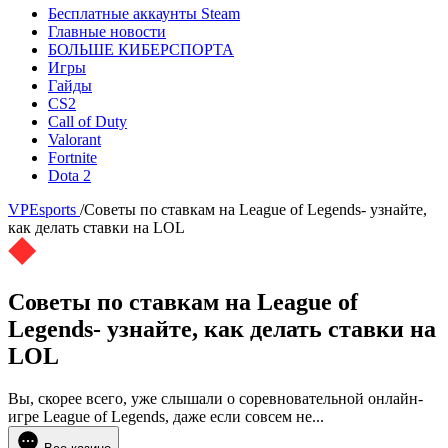
Бесплатные аккаунты Steam
Главные новости
БОЛЬШЕ КИБЕРСПОРТА
Игры
Гайды
CS2
Call of Duty
Valorant
Fortnite
Dota 2
VPEsports
/
Советы по ставкам на League of Legends- узнайте,
как делать ставки на LOL
Советы по ставкам на League of
Legends- узнайте, как делать ставки на
LOL
Вы, скорее всего, уже слышали о соревновательной онлайн-
игре League of Legends, даже если совсем не...