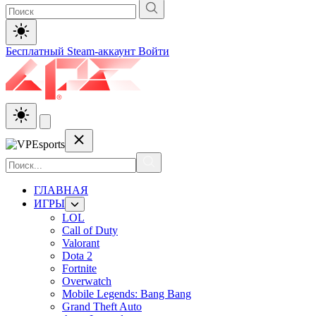
Бесплатный Steam-аккаунт
Войти
ГЛАВНАЯ
ИГРЫ
LOL
Call of Duty
Valorant
Dota 2
Fortnite
Overwatch
Mobile Legends: Bang Bang
Grand Theft Auto