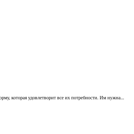
му, которая удовлетворит все их потребности. Им нужна...