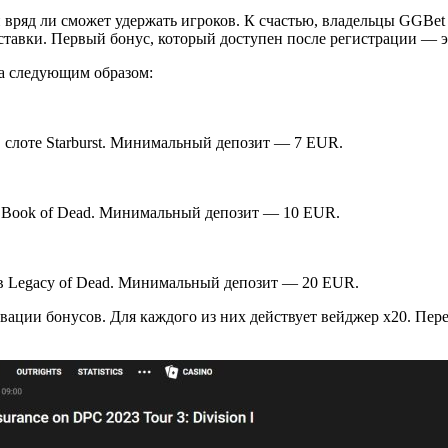
 вряд ли сможет удержать игроков. К счастью, владельцы GGBe
тавки. Первый бонус, который доступен после регистрации — э
та следующим образом:
 слоте Starburst. Минимальный депозит — 7 EUR.
в Book of Dead. Минимальный депозит — 10 EUR.
в Legacy of Dead. Минимальный депозит — 20 EUR.
ивации бонусов. Для каждого из них действует вейджер х20. Пе