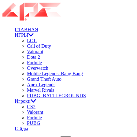
ГЛАВНАЯ
ИГРЫ
LOL
Call of Duty
Valorant
Dota 2
Fortnite
Overwatch
Mobile Legends: Bang Bang
Grand Theft Auto
Apex Legends
Marvel Rivals
PUBG: BATTLEGROUNDS
Игроки
CS2
Valorant
Fortnite
PUBG
Гайды