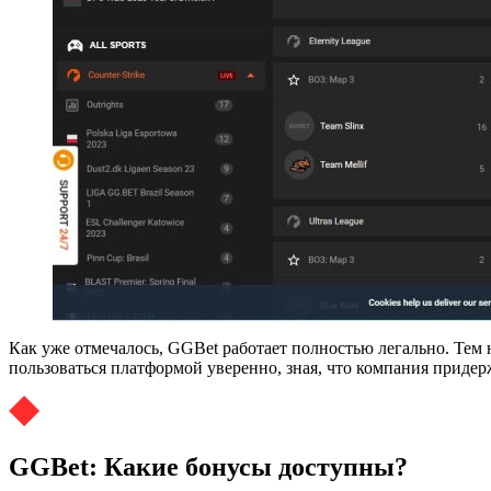
Как уже отмечалось, GGBet работает полностью легально. Тем н
пользоваться платформой уверенно, зная, что компания приде
GGBet: Какие бонусы доступны?