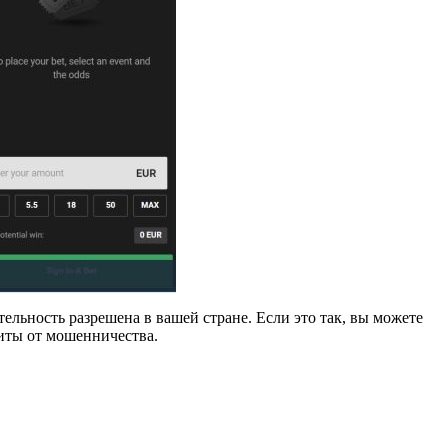
тельность разрешена в вашей стране. Если это так, вы можете
иты от мошенничества.