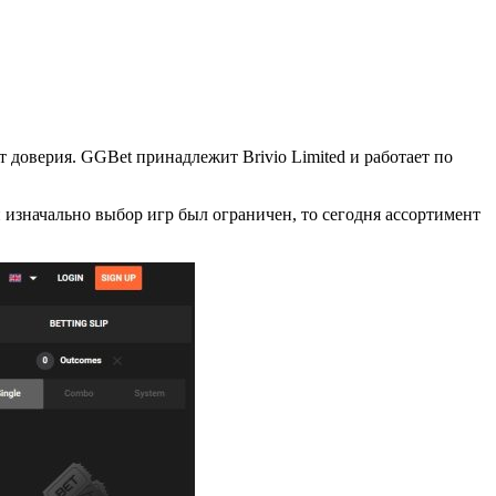
 доверия. GGBet принадлежит Brivio Limited и работает по
и изначально выбор игр был ограничен, то сегодня ассортимент