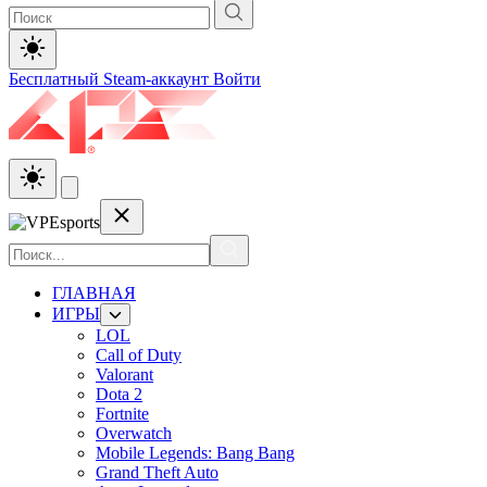
Бесплатный Steam-аккаунт
Войти
ГЛАВНАЯ
ИГРЫ
LOL
Call of Duty
Valorant
Dota 2
Fortnite
Overwatch
Mobile Legends: Bang Bang
Grand Theft Auto