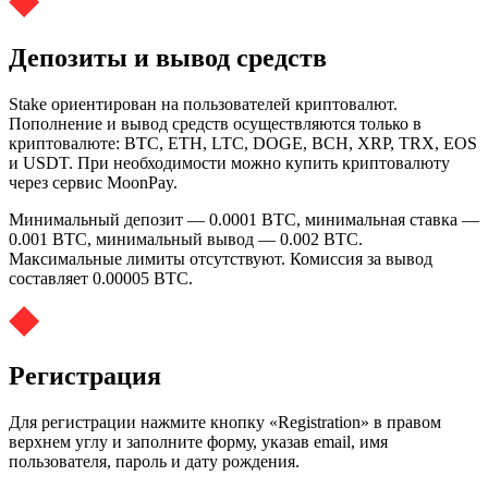
Депозиты и вывод средств
Stake ориентирован на пользователей криптовалют.
Пополнение и вывод средств осуществляются только в
криптовалюте: BTC, ETH, LTC, DOGE, BCH, XRP, TRX, EOS
и USDT. При необходимости можно купить криптовалюту
через сервис MoonPay.
Минимальный депозит — 0.0001 BTC, минимальная ставка —
0.001 BTC, минимальный вывод — 0.002 BTC.
Максимальные лимиты отсутствуют. Комиссия за вывод
составляет 0.00005 BTC.
Регистрация
Для регистрации нажмите кнопку «Registration» в правом
верхнем углу и заполните форму, указав email, имя
пользователя, пароль и дату рождения.