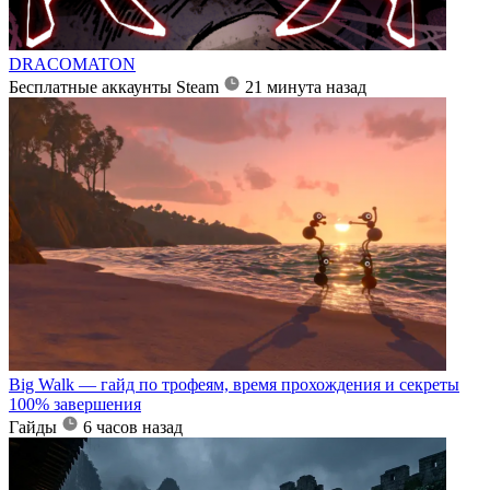
DRACOMATON
Бесплатные аккаунты Steam
21 минута назад
Big Walk — гайд по трофеям, время прохождения и секреты
100% завершения
Гайды
6 часов назад