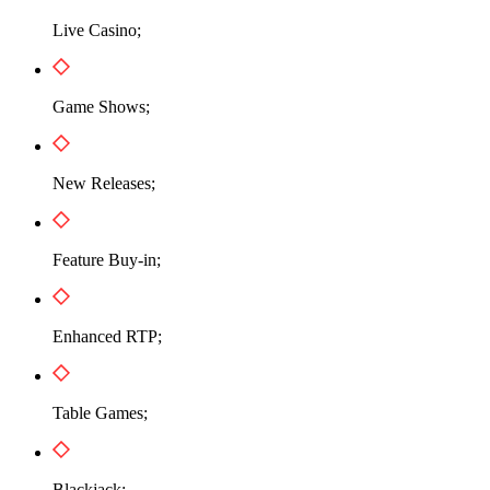
Live Casino;
Game Shows;
New Releases;
Feature Buy-in;
Enhanced RTP;
Table Games;
Blackjack;