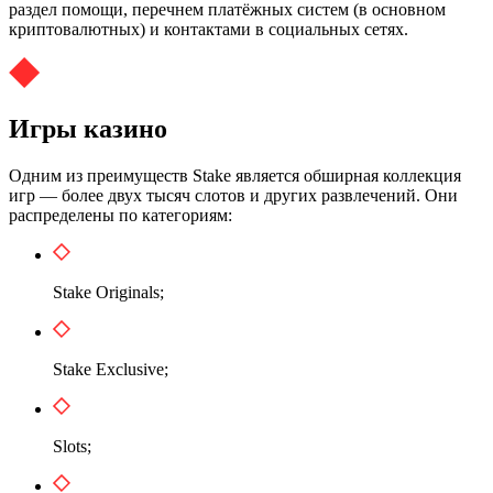
раздел помощи, перечнем платёжных систем (в основном
криптовалютных) и контактами в социальных сетях.
Игры казино
Одним из преимуществ Stake является обширная коллекция
игр — более двух тысяч слотов и других развлечений. Они
распределены по категориям:
Stake Originals;
Stake Exclusive;
Slots;