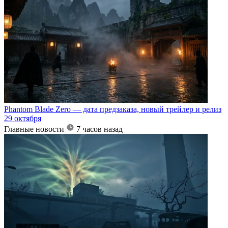
Phantom Blade Zero — дата предзаказа, новый трейлер и релиз
29 октября
Главные новости
7 часов назад