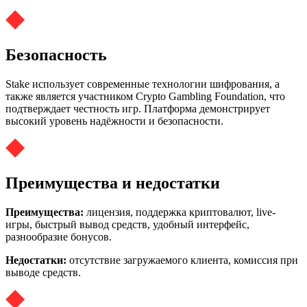
Безопасность
Stake использует современные технологии шифрования, а
также является участником Crypto Gambling Foundation, что
подтверждает честность игр. Платформа демонстрирует
высокий уровень надёжности и безопасности.
Преимущества и недостатки
Преимущества:
лицензия, поддержка криптовалют, live-
игры, быстрый вывод средств, удобный интерфейс,
разнообразие бонусов.
Недостатки:
отсутствие загружаемого клиента, комиссия при
выводе средств.