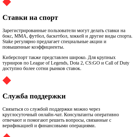
Ставки на спорт
Зарегистрированные пользователи могут делать ставки на
бокс, MMA, футбол, баскетбол, хоккей и другие виды спорта.
Stake регулярно предлагает специальные акции и
повышенные коэффициенты.
Киберспорт также представлен широко. Для крупных
турниров по League of Legends, Dota 2, CS:GO и Call of Duty
доступно более сотни рынков ставок.
Служба поддержки
Связаться со службой поддержки можно через
круглосуточный онлайн-чат. Консультанты оперативно
отвечают и помогают решить вопросы, связанные с
верификацией и финансовыми операциями.