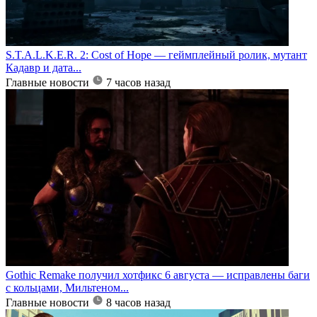
S.T.A.L.K.E.R. 2: Cost of Hope — геймплейный ролик, мутант
Кадавр и дата...
Главные новости
7 часов назад
Gothic Remake получил хотфикс 6 августа — исправлены баги
с кольцами, Мильтеном...
Главные новости
8 часов назад