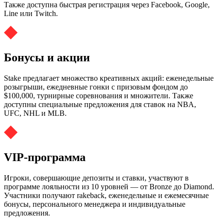
Также доступна быстрая регистрация через Facebook, Google,
Line или Twitch.
Бонусы и акции
Stake предлагает множество креативных акций: еженедельные
розыгрыши, ежедневные гонки с призовым фондом до
$100,000, турнирные соревнования и множители. Также
доступны специальные предложения для ставок на NBA,
UFC, NHL и MLB.
VIP-программа
Игроки, совершающие депозиты и ставки, участвуют в
программе лояльности из 10 уровней — от Bronze до Diamond.
Участники получают rakeback, еженедельные и ежемесячные
бонусы, персонального менеджера и индивидуальные
предложения.