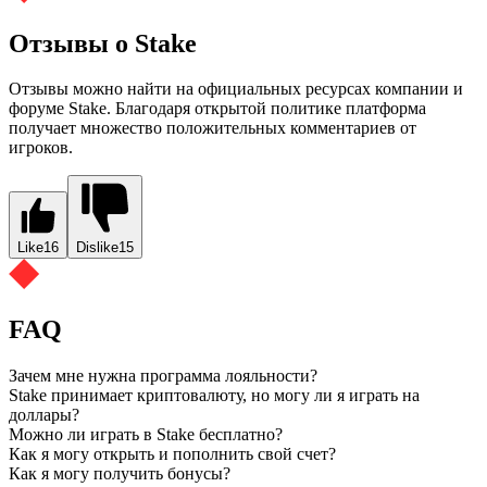
Отзывы о Stake
Отзывы можно найти на официальных ресурсах компании и
форуме Stake. Благодаря открытой политике платформа
получает множество положительных комментариев от
игроков.
Like
16
Dislike
15
FAQ
Зачем мне нужна программа лояльности?
Stake принимает криптовалюту, но могу ли я играть на
доллары?
Можно ли играть в Stake бесплатно?
Как я могу открыть и пополнить свой счет?
Как я могу получить бонусы?