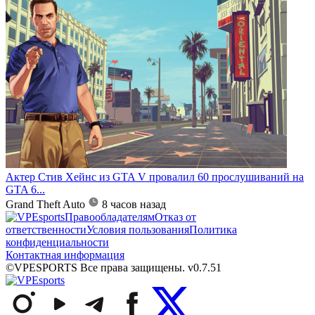
Актер Стив Хейнс из GTA V провалил 60 прослушиваний на
GTA 6...
Grand Theft Auto
8 часов назад
Правообладателям
Отказ от
ответственности
Условия пользования
Политика
конфиденциальности
Контактная информация
©VPESPORTS Все права защищены. v0.7.51