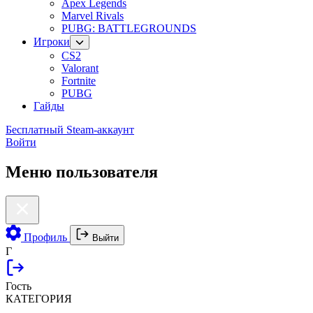
Apex Legends
Marvel Rivals
PUBG: BATTLEGROUNDS
Игроки
CS2
Valorant
Fortnite
PUBG
Гайды
Бесплатный Steam-аккаунт
Войти
Меню пользователя
Профиль
Выйти
Г
Гость
КАТЕГОРИЯ