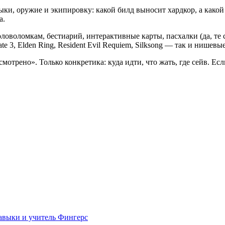
ыки, оружие и экипировку: какой билд выносит хардкор, а како
а.
оловоломкам, бестиарий, интерактивные карты, пасхалки (да, те
e 3, Elden Ring, Resident Evil Requiem, Silksong — так и нишевы
мотрено». Только конкретика: куда идти, что жать, где сейв. Ес
навыки и учитель Фингерс