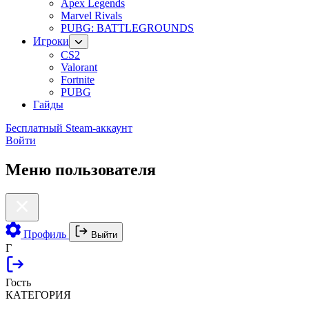
Apex Legends
Marvel Rivals
PUBG: BATTLEGROUNDS
Игроки
CS2
Valorant
Fortnite
PUBG
Гайды
Бесплатный Steam-аккаунт
Войти
Меню пользователя
Профиль
Выйти
Г
Гость
КАТЕГОРИЯ