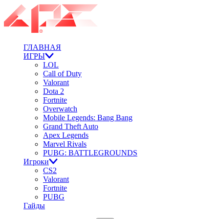
ГЛАВНАЯ
ИГРЫ
LOL
Call of Duty
Valorant
Dota 2
Fortnite
Overwatch
Mobile Legends: Bang Bang
Grand Theft Auto
Apex Legends
Marvel Rivals
PUBG: BATTLEGROUNDS
Игроки
CS2
Valorant
Fortnite
PUBG
Гайды