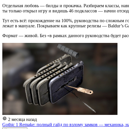
Отдельная любовь — билды и прокачка. Разбираем классы, нав
ты только открыл игру и видишь 46 подклассов — начни отсюд
Тут есть всё: прохождение на 100%, руководства по сложным г
лежат в мануале. Покрываем как крупные релизы — Baldur’s Gat
Формат — живой. Без «в рамках данного руководства будет расс
2 месяца назад
Gothic 1 Remake: полный гайд по взлому замков — механика, 