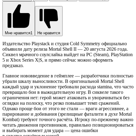
Мне нравится
1
Не нравится
Издательство Playstack и студия Cold Symmetry официально
объявили дату релиза Mortal Shell II — 20 августа 2026 года.
Сиквел мрачного соулслайка выйдет на PC (Steam), PlayStation
5 и Xbox Series X|S, и прямо сейчас можно оформить
предзаказ.
Главное нововведение в геймплее — разработчики полностью
убрали шкалу выносливости. В оригинальной Mortal Shell
каждый удар и уклонение требовали расхода stamina, что часто
превращало бои в выжидательную игру. В сиквеле такого
ограничения нет: герой может атаковать и уворачиваться без
оглядки на полоску, что резко повышает темп сражений.
Однако проще бои от этого не стали — враги агрессивнее, а
парирование и добивания (зрелищные фаталити в духе Mortal
Kombat) требуют точного расчёта. Игроку по-прежнему важно
читать движения противников, правильно позиционироваться
и выбирать момент для удара — цена ошибки
в схватке остаётся высокой.