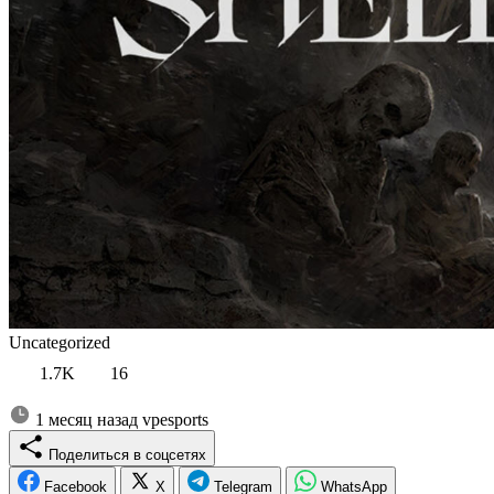
Uncategorized
1.7K
16
1 месяц назад
vpesports
Поделиться в соцсетях
Facebook
X
Telegram
WhatsApp