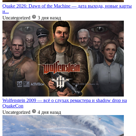
Quake 2026: Dawn of the Machine — дата выхода, новые карты
и...
Uncategorized
3 дня назад
Wolfenstein 2009 — всё о слухах ремастера и shadow drop на
QuakeCon
Uncategorized
4 дня назад