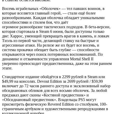
Восемь играбельных «Оболочек» — тел павших воинов, в
которые вселяется главный герой, — стали ещё более
разнообразными. Каждая оболочка обладает уникальными
способностями и стилем боя, что даёт
огромное разнообразие тактических подходов. В бета-версии,
которая стартовала в Steam 6 июня, были доступны только
две: Харрос, умеющий превращать врагов в камень, и ловкач
Тиэль из первой части, делающий ставку на быстрые и
агрессивные атаки. На релизе же их будет все восемь, и
система прокачки обещает быть глубже — способности
открываются через поиск потерянных воспоминаний. По
динамике и отзывчивости управления Mortal Shell II
уверенно превосходит предшественника, даже на этом раннем
этапе.
Стандартное издание обойдётся в 2299 рублей в Steam или
$49,99 на консолях. Devout Edition за 2699 рублей / $59,99
включает до 72 часов раннего доступа и эксклюзивный набор
обсидиановых обликов для всех восьми оболочек. За любой
предзаказ дают скины «Костяной предвестник» и
«Обсидиановый предвестник». Владельцы PS5 могут
присмотреть физическую Revered Edition со стилбуком, 100-
страничным артбуком и художественными репродукциями в
коллекционной коробке.