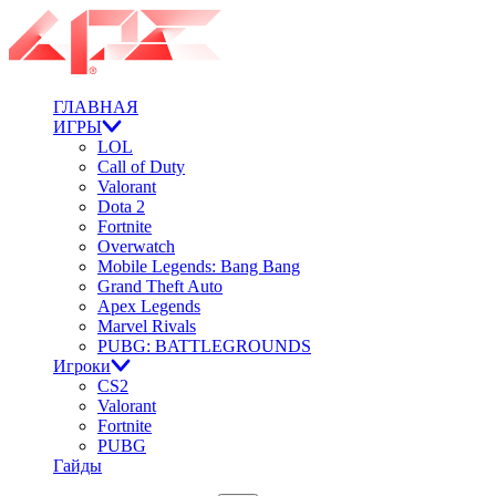
ГЛАВНАЯ
ИГРЫ
LOL
Call of Duty
Valorant
Dota 2
Fortnite
Overwatch
Mobile Legends: Bang Bang
Grand Theft Auto
Apex Legends
Marvel Rivals
PUBG: BATTLEGROUNDS
Игроки
CS2
Valorant
Fortnite
PUBG
Гайды