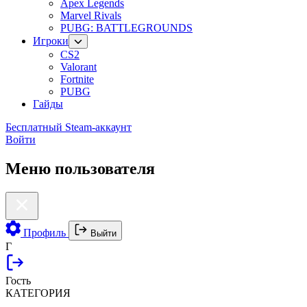
Apex Legends
Marvel Rivals
PUBG: BATTLEGROUNDS
Игроки
CS2
Valorant
Fortnite
PUBG
Гайды
Бесплатный Steam-аккаунт
Войти
Меню пользователя
Профиль
Выйти
Г
Гость
КАТЕГОРИЯ